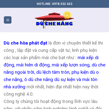
DỊCH
HOTLINE: 0978.322.622
VỤ
SEO
WEB
BIÊN
HÒA
Dù che hòa phát đạt
là đơn vị chuyên thiết kế thi
công , lắp đặt và cung cấp vật tư, linh phụ kiện
các loại sản phẩm mái che bạt như :
mái xếp di
động, mái hiên di động, mái xếp lượn sóng, dù che
nắng ngoài trời, dù lệch tâm tròn, phụ kiện dù o
che nắng, ô dù che nắng dù sự kiện và mái tôn
nhà xưởng
mới nhất, hiện đại nhất hiện nay thời
công nghệ 4.0.
Công ty chúng tôi hoạt động trong lĩnh vực lâu
năm, với nhiều năm kinh nghiệm lành nghề và đội