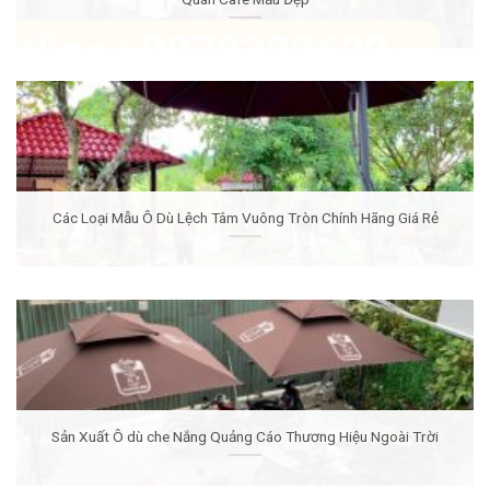
Các Loại Mẫu Ô Dù Lệch Tâm Vuông Tròn Chính Hãng Giá Rẻ
Sản Xuất Ô dù che Nắng Quảng Cáo Thương Hiệu Ngoài Trời