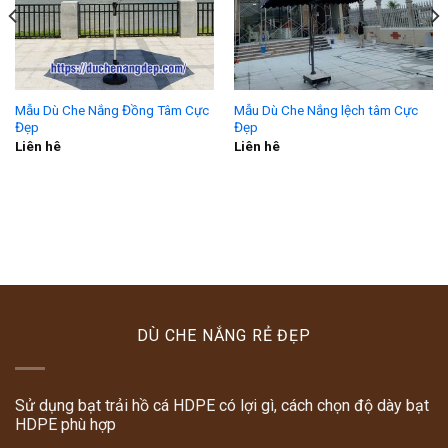
Mẫu Dù Che Nắng Đồng Tâm Cực
Mẫu Dù Che Nắng lệch tâm Cực
Đẹp
Đẹp
Liên hê
Liên hê
DÙ CHE NẮNG RẺ ĐẸP
Sử dụng bạt trải hồ cá HDPE có lợi gì, cách chọn độ dày bạt
HDPE phù hợp