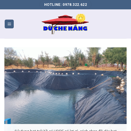
DỊCH
HOTLINE: 0978.322.622
VỤ
SEO
WEB
BIÊN
HÒA