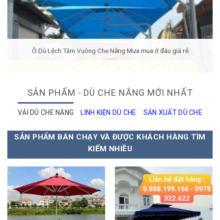
Ô Dù Lệch Tâm Vuông Che Nắng Mưa mua ở đâu giá rẻ
SẢN PHẨM - DÙ CHE NẮNG MỚI NHẤT
VẢI DÙ CHE NẮNG
LINH KIỆN DÙ CHE
SẢN XUẤT DÙ CHE
SẢN PHẨM BÁN CHẠY VÀ ĐƯỢC KHÁCH HÀNG TÌM
KIẾM NHIỀU