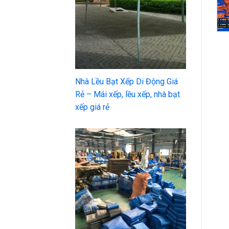
Nhà Lều Bạt Xếp Di Động Giá
Rẻ – Mái xếp, lều xếp, nhà bạt
xếp giá rẻ