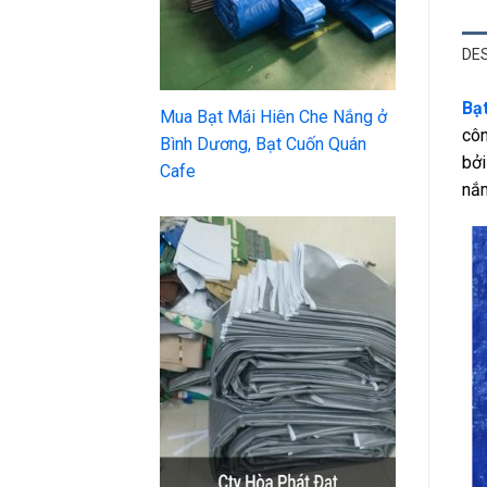
DE
Bạt
Mua Bạt Mái Hiên Che Nắng ở
côn
Bình Dương, Bạt Cuốn Quán
bởi
Cafe
nắm