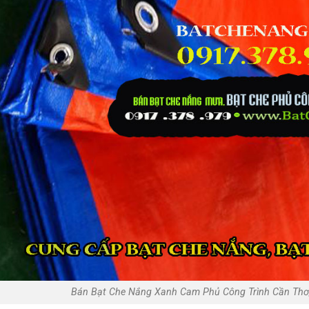
Bán Bạt Che Nắng Xanh Cam Phủ Công Trình Cần Thơ,