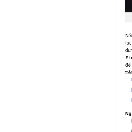
Nếu
lại
dụn
#Lớ
để 
trê
Ngo