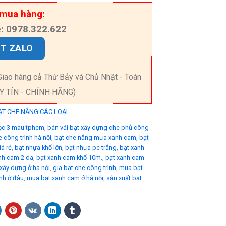
 mua hàng:
e: 0978.322.622
T ZALO
Giao hàng cả Thứ Bảy và Chủ Nhật - Toàn
UY TÍN - CHÍNH HÃNG)
ẠT CHE NẮNG CÁC LOẠI
ọc 3 màu tphcm
,
bán vải bạt xây dựng che phủ công
e công trình hà nội
,
bạt che nắng mưa xanh cam
,
bạt
iá rẻ
,
bạt nhựa khổ lớn
,
bạt nhựa pe trắng
,
bạt xanh
nh cam 2 da
,
bạt xanh cam khổ 10m.
,
bạt xanh cam
xây dựng ở hà nội
,
gia bạt che công trình
,
mua bạt
nh ở đâu
,
mua bạt xanh cam ở hà nội
,
sản xuất bạt