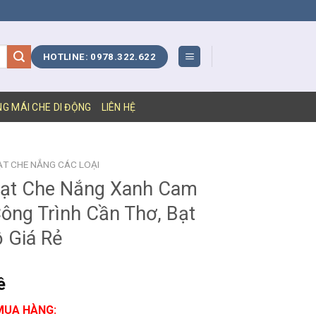
HOTLINE: 0978.322.622
NG MÁI CHE DI ĐỘNG
LIÊN HỆ
ẠT CHE NẮNG CÁC LOẠI
ạt Che Nắng Xanh Cam
ông Trình Cần Thơ, Bạt
 Giá Rẻ
ê
MUA HÀNG: