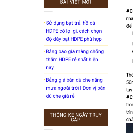
BÀI VIẾT MỚI
#Ch
nha
Sử dụng bạt trải hồ cá
để 
HDPE có lợi gì, cách chọn
độ dày bạt HDPE phù hợp
Bảng báo giá màng chống
thấm HDPE rẻ nhất hiện
nay
Thô
Bảng giá bán dù che nắng
50m
mưa ngoài trời | Đơn vị bán
tuy
dù che giá rẻ
#C
tro
trì
THỐNG KE NGÀY TRUY
chắ
CẬP