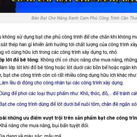
Bán Bạt Che Nắng Xanh Cam Phủ Công Trình Cần Thơ,
 không sử dụng bạt che phủ công trình để che chắn khi không 
, sắt thép han gỉ khiến ảnh hưởng tới chất lượng của công trình xây
g vô cùng hữu ích trong các công trình xây dựng to, nhỏ.
p lót đổ bê tông:
Không chỉ có chức năng che mưa nắng, những 
làm lớp lót khi đổ bê tông hoặc lót dưới các bồn bể hoặc ngăn k
n, bạt che công trình còn có rất nhiều công dụng hữu ích khác như:
Làm lều di động cho công nhân tại các công trình xây dựng.
Dùng để phơi các loại thực phẩm như: Khô, thóc, đỗ,… để tránh cá
Bạt che công trình dùng để lót dưới bể nuôi tôm, chân đê ngăn s
ài những ưu điểm vượt trội trên sản phẩm bạt che công trì
Khả năng che mưa nắng, bụi bẩn tuyệt đối.
Đa dạng về màu sắc, mẫu mã.