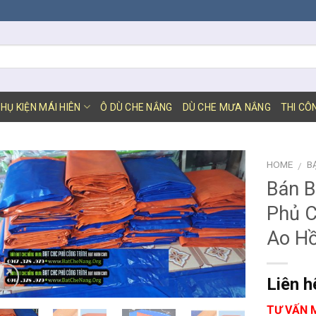
HỤ KIỆN MÁI HIÊN
Ô DÙ CHE NẮNG
DÙ CHE MƯA NẮNG
THI CÔ
HOME
B
/
Bán B
Phủ C
Ao Hồ
Liên h
TƯ VẤN 