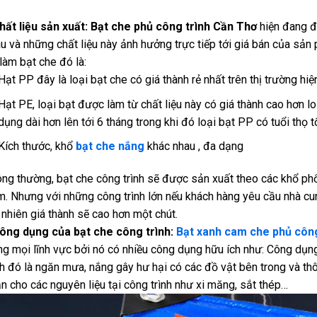
ất liệu sản xuất:
Bạt che phủ công trình Cần Thơ
hiện đang đư
u và những chất liệu này ảnh hưởng trực tiếp tới giá bán của sản
làm bạt che đó là:
Hạt PP đây là loại bạt che có giá thành rẻ nhất trên thị trường hiệ
Hạt PE, loại bạt được làm từ chất liệu này có giá thành cao hơn l
dụng dài hơn lên tới 6 tháng trong khi đó loại bạt PP có tuổi thọ 
Kích thước, khổ
bạt che nắng
khác nhau , đa dạng
ng thường, bạt che công trình sẽ được sản xuất theo các khổ p
. Nhưng với những công trình lớn nếu khách hàng yêu cầu nhà cun
 nhiên giá thành sẽ cao hơn một chút.
ông dụng của bạt che công trình:
Bạt xanh cam che phủ công
ng mọi lĩnh vực bởi nó có nhiều công dụng hữu ích như:
Công dụng
nh đó là ngăn mưa, nắng gây hư hại có các đồ vật bên trong và 
n cho các nguyên liệu tại công trình như xi măng, sắt thép…