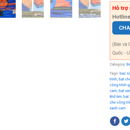
Hỗ trợ
Hotlin
CHA
(Bán và 
Quốc - 
Category:
B
Tags:
bạc s
trình
,
bạt ch
công trình g
cam
,
bạt xa
khổ 6m
,
bạt 
che công trì
xanh cam