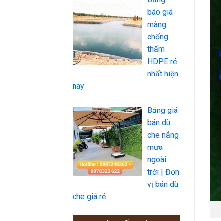
báo giá
màng
chống
thấm
HDPE rẻ
nhất hiện
nay
Bảng giá
bán dù
che nắng
mưa
ngoài
trời | Đơn
vị bán dù
che giá rẻ