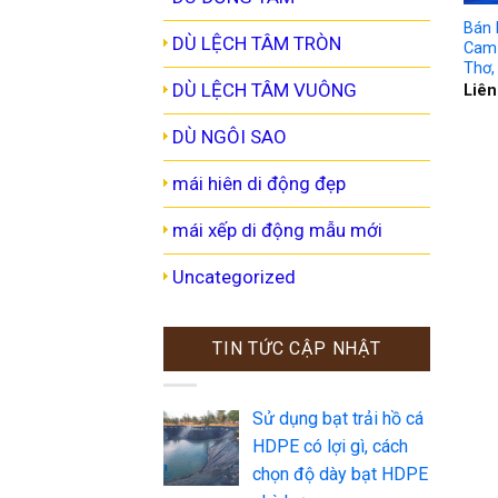
Bán 
DÙ LỆCH TÂM TRÒN
Cam 
Thơ,
DÙ LỆCH TÂM VUÔNG
Liên
DÙ NGÔI SAO
mái hiên di động đẹp
mái xếp di động mẫu mới
Uncategorized
TIN TỨC CẬP NHẬT
Sử dụng bạt trải hồ cá
HDPE có lợi gì, cách
chọn độ dày bạt HDPE