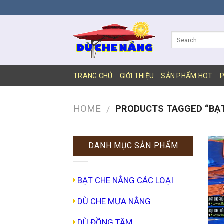
DỊCH
VỤ
SEO
WEB
BIÊN
HÒA
TRANG CHỦ
GIỚI THIỆU
SẢN PHẨM HOT
P
HOME
PRODUCTS TAGGED “BẠT
/
DANH MỤC SẢN PHẨM
BẠT CHE NẮNG CÁC LOẠI
DÙ CHE MƯA NẮNG
DÙ ĐỒNG TÂM