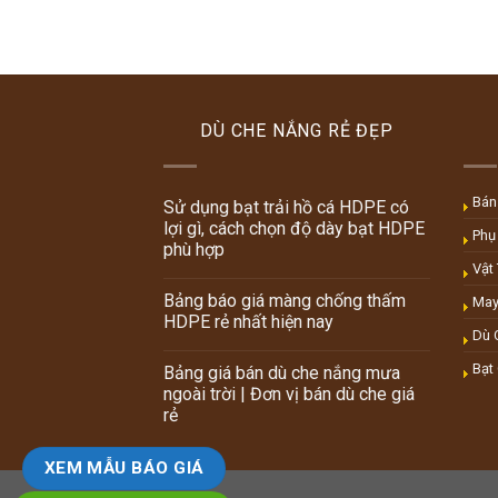
DÙ CHE NẮNG RẺ ĐẸP
Bán
Sử dụng bạt trải hồ cá HDPE có
lợi gì, cách chọn độ dày bạt HDPE
Phụ
phù hợp
Vật
Bảng báo giá màng chống thấm
May
HDPE rẻ nhất hiện nay
Dù 
Bạt
Bảng giá bán dù che nắng mưa
ngoài trời | Đơn vị bán dù che giá
rẻ
XEM MẪU BÁO GIÁ