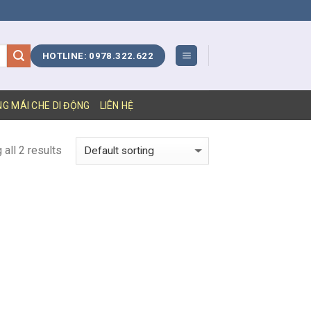
HOTLINE: 0978.322.622
NG MÁI CHE DI ĐỘNG
LIÊN HỆ
all 2 results