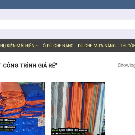
HỤ KIỆN MÁI HIÊN
Ô DÙ CHE NẮNG
DÙ CHE MƯA NẮNG
THI CÔ
Showing 
 CÔNG TRÌNH GIÁ RẺ”