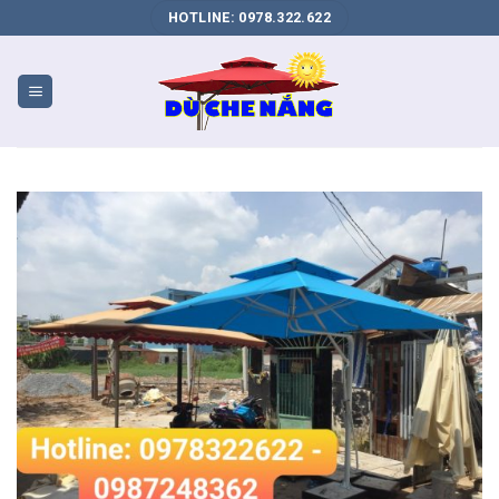
DỊCH
HOTLINE: 0978.322.622
VỤ
SEO
WEB
BIÊN
HÒA