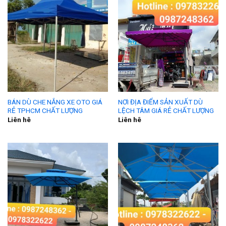
BÁN DÙ CHE NẮNG XE OTO GIÁ
NƠI ĐỊA ĐIỂM SẢN XUẤT DÙ
RẺ TPHCM CHẤT LƯỢNG
LỆCH TÂM GIÁ RẺ CHẤT LƯỢNG
Liên hê
Liên hê