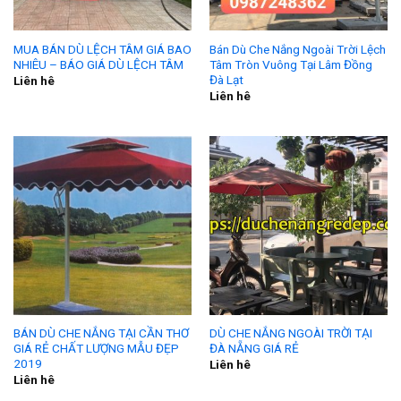
MUA BÁN DÙ LỆCH TÂM GIÁ BAO
Bán Dù Che Nắng Ngoài Trời Lệch
NHIÊU – BÁO GIÁ DÙ LỆCH TÂM
Tâm Tròn Vuông Tại Lâm Đồng
Đà Lạt
Liên hê
Liên hê
BÁN DÙ CHE NẮNG TẠI CẦN THƠ
DÙ CHE NẮNG NGOÀI TRỜI TẠI
GIÁ RẺ CHẤT LƯỢNG MẪU ĐẸP
ĐÀ NẴNG GIÁ RẺ
2019
Liên hê
Liên hê