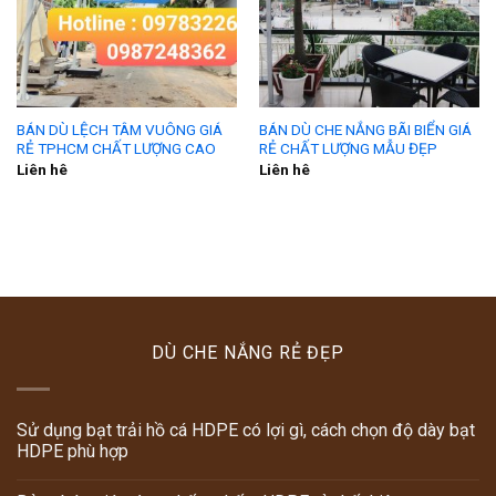
BÁN DÙ LỆCH TÂM VUÔNG GIÁ
BÁN DÙ CHE NẮNG BÃI BIỂN GIÁ
RẺ TPHCM CHẤT LƯỢNG CAO
RẺ CHẤT LƯỢNG MẪU ĐẸP
Liên hê
Liên hê
DÙ CHE NẮNG RẺ ĐẸP
Sử dụng bạt trải hồ cá HDPE có lợi gì, cách chọn độ dày bạt
HDPE phù hợp