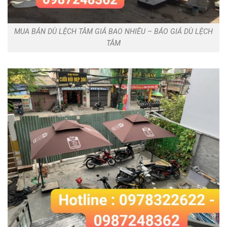
MUA BÁN DÙ LỆCH TÂM GIÁ BAO NHIÊU – BÁO GIÁ DÙ LỆCH
TÂM