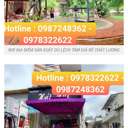
NƠI ĐỊA ĐIỂM SẢN XUẤT DÙ LỆCH TÂM GIÁ RẺ CHẤT LƯỢNG