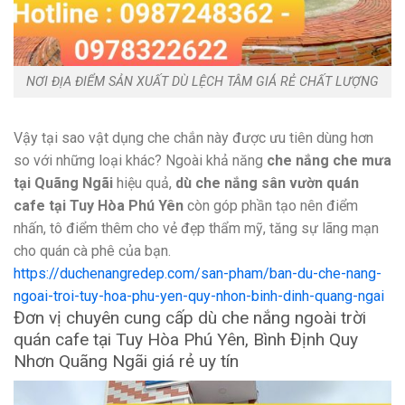
NƠI ĐỊA ĐIỂM SẢN XUẤT DÙ LỆCH TÂM GIÁ RẺ CHẤT LƯỢNG
Vậy tại sao vật dụng che chắn này được ưu tiên dùng hơn
so với những loại khác? Ngoài khả năng
che nắng che mưa
tại Quãng Ngãi
hiệu quả,
dù che nắng sân vườn quán
cafe tại Tuy Hòa Phú Yên
còn góp phần tạo nên điểm
nhấn, tô điểm thêm cho vẻ đẹp thẩm mỹ, tăng sự lãng mạn
cho quán cà phê của bạn.
https://duchenangredep.com/san-pham/ban-du-che-nang-
ngoai-troi-tuy-hoa-phu-yen-quy-nhon-binh-dinh-quang-ngai
Đơn vị chuyên cung cấp dù che nắng ngoài trời
quán cafe tại Tuy Hòa Phú Yên, Bình Định Quy
Nhơn Quãng Ngãi giá rẻ uy tín