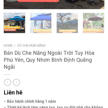
HOME
DÙ CHE MƯA NẮNG
/
Bán Dù Che Nắng Ngoài Trời Tuy Hòa
Phú Yên, Quy Nhơn Bình Định Quãng
Ngãi
Liên hê
– Bảo hành chính hãng 1 năm
– Thiết kế lệch tâm sáng tạo, tạo sự đột phá cho không