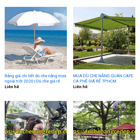
Bảng giá chi tiết dù che nắng mưa
MUA DÙ CHE NẮNG QUÁN CAFE
ngoài trời 2020 | Dù che giá rẻ
CÀ PHÊ GIÁ RẺ TPHCM
Liên hê
Liên hê