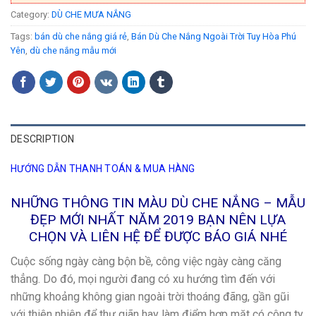
Category:
DÙ CHE MƯA NẮNG
Tags:
bán dù che nắng giá rẻ
,
Bán Dù Che Nắng Ngoài Trời Tuy Hòa Phú
Yên
,
dù che nắng mẫu mới
DESCRIPTION
HƯỚNG DẪN THANH TOÁN & MUA HÀNG
NHỮNG THÔNG TIN MÀU DÙ CHE NẮNG – MẪU
ĐẸP MỚI NHẤT NĂM 2019 BẠN NÊN LỰA
CHỌN VÀ LIÊN HỆ ĐỂ ĐƯỢC BÁO GIÁ NHÉ
Cuộc sống ngày càng bộn bề, công việc ngày càng căng
thẳng. Do đó, mọi người đang có xu hướng tìm đến với
những khoảng không gian ngoài trời thoáng đãng, gần gũi
với thiên nhiên để thư giãn hay làm điểm hợp mặt có công ty,