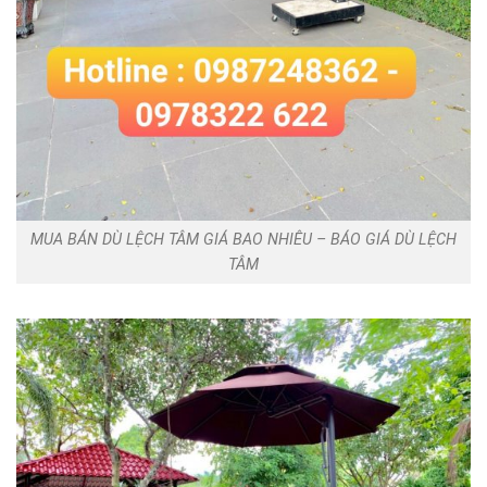
MUA BÁN DÙ LỆCH TÂM GIÁ BAO NHIÊU – BÁO GIÁ DÙ LỆCH
TÂM