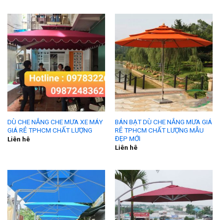
DÙ CHE NẮNG CHE MƯA XE MÁY
BÁN BẠT DÙ CHE NẮNG MƯA GIÁ
GIÁ RẺ TPHCM CHẤT LƯỢNG
RẺ TPHCM CHẤT LƯỢNG MẪU
ĐẸP MỚI
Liên hê
Liên hê