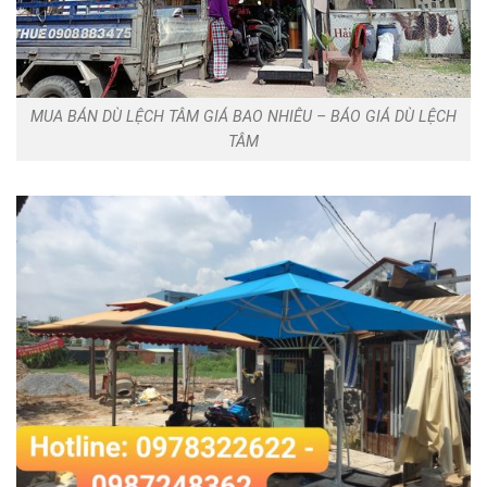
MUA BÁN DÙ LỆCH TÂM GIÁ BAO NHIÊU – BÁO GIÁ DÙ LỆCH
TÂM