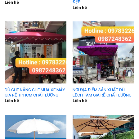
ĐẸP
Liên hê
Liên hê
DÙ CHE NẮNG CHE MƯA XE MÁY
NƠI ĐỊA ĐIỂM SẢN XUẤT DÙ
GIÁ RẺ TPHCM CHẤT LƯỢNG
LỆCH TÂM GIÁ RẺ CHẤT LƯỢNG
Liên hê
Liên hê