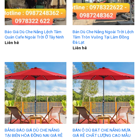
Báo Giá Dù Che Nắng Lệch Tâm
Bán Dù Che Nắng Ngoài Trời Lệch
Quán Cafe Ngoài Trời Ở Tây Ninh
Tâm Tròn Vuông Tại Lâm Đồng
Đà Lạt
Liên hê
Liên hê
BẢNG BÁO GIÁ DÙ CHE NẮNG
BÁN Ô DÙ BẠT CHE NẮNG MƯA
TẠI BIÊN HÒA ĐỒNG NAI GIÁ RẺ
GIÁ RẺ CHẤT LƯỢNG CAO MẪU