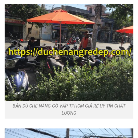
BÁN DÙ CHE NẮNG GÒ VẤP TPHCM GIÁ RẺ UY TÍN CHẤT
LƯỢNG