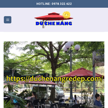
DỊCH
HOTLINE: 0978.322.622
VỤ
SEO
WEB
BIÊN
HÒA