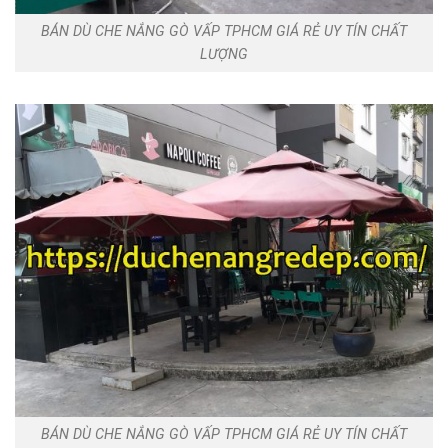
BÁN DÙ CHE NẮNG GÒ VẤP TPHCM GIÁ RẺ UY TÍN CHẤT
LƯỢNG
BÁN DÙ CHE NẮNG GÒ VẤP TPHCM GIÁ RẺ UY TÍN CHẤT