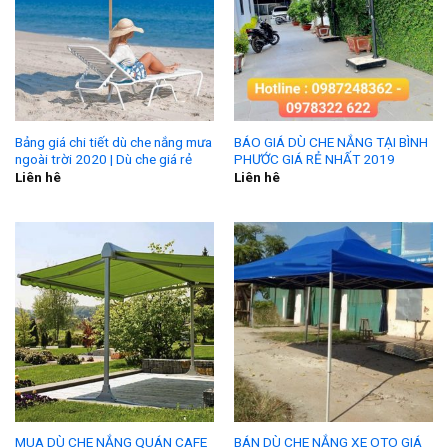
Bảng giá chi tiết dù che nắng mưa
BÁO GIÁ DÙ CHE NẮNG TẠI BÌNH
ngoài trời 2020 | Dù che giá rẻ
PHƯỚC GIÁ RẺ NHẤT 2019
Liên hê
Liên hê
MUA DÙ CHE NẮNG QUÁN CAFE
BÁN DÙ CHE NẮNG XE OTO GIÁ