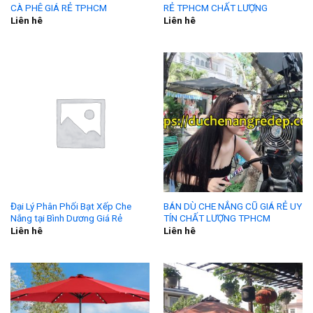
CÀ PHÊ GIÁ RẺ TPHCM
RẺ TPHCM CHẤT LƯỢNG
Liên hê
Liên hê
Đại Lý Phân Phối Bạt Xếp Che
BÁN DÙ CHE NẮNG CŨ GIÁ RẺ UY
Nắng tại Bình Dương Giá Rẻ
TÍN CHẤT LƯỢNG TPHCM
Liên hê
Liên hê