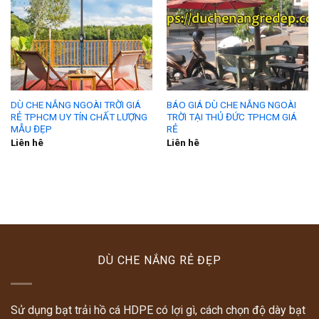
DÙ CHE NẮNG NGOÀI TRỜI GIÁ
BÁO GIÁ DÙ CHE NẮNG NGOÀI
RẺ TPHCM UY TÍN CHẤT LƯỢNG
TRỜI TẠI THỦ ĐỨC TPHCM GIÁ
MẪU ĐẸP
RẺ
Liên hê
Liên hê
DÙ CHE NẮNG RẺ ĐẸP
Sử dụng bạt trải hồ cá HDPE có lợi gì, cách chọn độ dày bạt