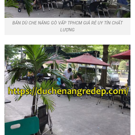
BÁN DÙ CHE NẮNG GÒ VẤP TPHCM GIÁ RẺ UY TÍN CHẤT
LƯỢNG