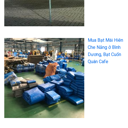
Mua Bạt Mái Hiên
Che Nắng ở Bình
Dương, Bạt Cuốn
Quán Cafe