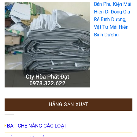
Bán Phụ Kiện Mái
Hiên Di Động Giá
Rẻ Bình Dương,
Vật Tư Mái Hiên
Bình Dương
HÃNG SẢN XUẤT
BẠT CHE NẮNG CÁC LOẠI