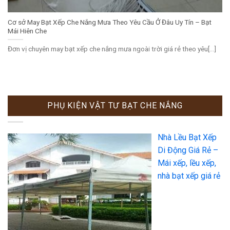
Cơ sở May Bạt Xếp Che Nắng Mưa Theo Yêu Cầu Ở Đâu Uy Tín – Bạt
Mái Hiên Che
Đơn vị chuyên may bạt xếp che nắng mưa ngoài trời giá rẻ theo yêu[...]
PHỤ KIỆN VẬT TƯ BẠT CHE NẮNG
Nhà Lều Bạt Xếp
Di Động Giá Rẻ –
Mái xếp, lều xếp,
nhà bạt xếp giá rẻ