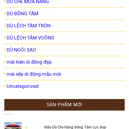
DÙ CHE MƯA NẮNG
DÙ ĐỒNG TÂM
DÙ LỆCH TÂM TRÒN
DÙ LỆCH TÂM VUÔNG
DÙ NGÔI SAO
mái hiên di động đẹp
mái xếp di động mẫu mới
Uncategorized
SẢN PHẨM MỚI
Mẫu Dù Che Nắng Đồng Tâm Cực Đẹp