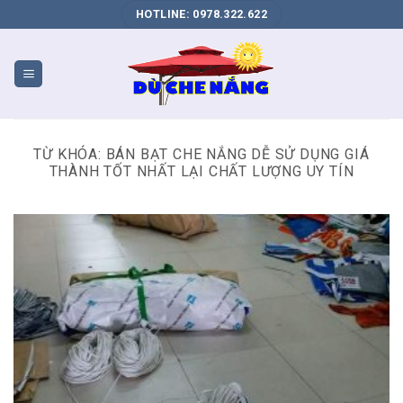
DỊCH
HOTLINE: 0978.322.622
VỤ
SEO
WEB
BIÊN
HÒA
TỪ KHÓA:
BÁN BẠT CHE NẮNG DỄ SỬ DỤNG GIÁ
THÀNH TỐT NHẤT LẠI CHẤT LƯỢNG UY TÍN