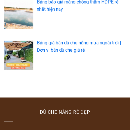
Bảng báo giá màng chống thấm HDPE rẻ
nhất hiện nay
Bảng giá bán dù che nắng mưa ngoài trời |
Đơn vị bán dù che giá rẻ
DÙ CHE NẮNG RẺ ĐẸP