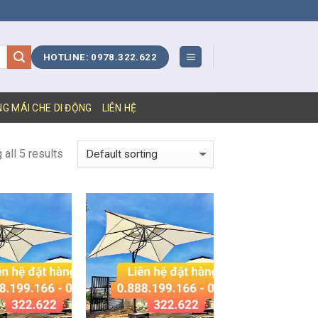
HOTLINE: 0978.322.622
NG MÁI CHE DI ĐỘNG
LIÊN HỆ
all 5 results