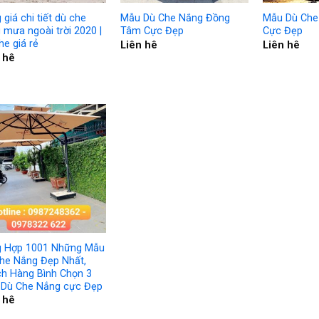
 giá chi tiết dù che
Mẫu Dù Che Nắng Đồng
Mẫu Dù Che
 mưa ngoài trời 2020 |
Tâm Cực Đẹp
Cực Đẹp
he giá rẻ
Liên hê
Liên hê
 hê
 Hợp 1001 Những Mẫu
he Nắng Đẹp Nhất,
h Hàng Bình Chọn 3
Dù Che Nắng cực Đẹp
 hê