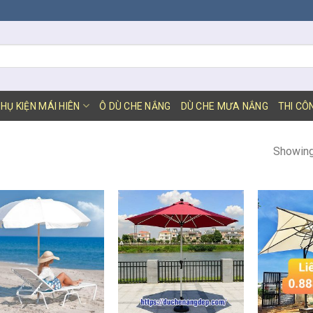
HỤ KIỆN MÁI HIÊN
Ô DÙ CHE NẮNG
DÙ CHE MƯA NẮNG
THI CÔ
Showing 