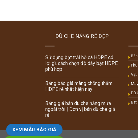
DÙ CHE NẮNG RẺ ĐẸP
Bán
Sử dụng bạt trải hồ cá HDPE có
lợi gì, cách chọn độ dày bạt HDPE
Phụ
phù hợp
Vật
Bảng báo giá màng chống thấm
May
HDPE rẻ nhất hiện nay
Dù 
Bạt
Bảng giá bán dù che nắng mưa
ngoài trời | Đơn vị bán dù che giá
rẻ
XEM MẪU BÁO GIÁ