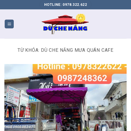
DỊCH
HOTLINE: 0978.322.622
VỤ
SEO
WEB
BIÊN
HÒA
TỪ KHÓA:
DÙ CHE NẮNG MƯA QUÁN CAFE