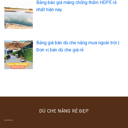
Bảng báo giá màng chống thấm HDPE rẻ
nhất hiện nay
Bảng giá bán dù che nắng mưa ngoài trời |
Đơn vị bán dù che giá rẻ
DÙ CHE NẮNG RẺ ĐẸP