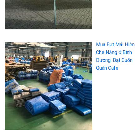
Mua Bạt Mái Hiên
Che Nắng ở Bình
Dương, Bạt Cuốn
Quán Cafe