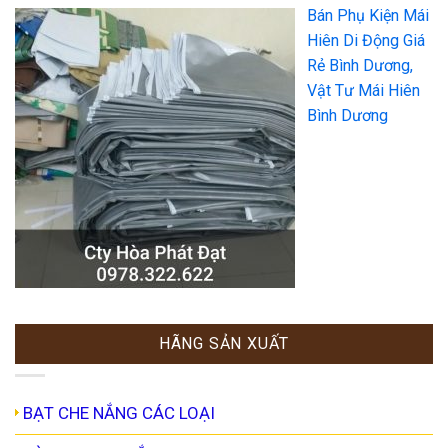
Bán Phụ Kiện Mái
Hiên Di Động Giá
Rẻ Bình Dương,
Vật Tư Mái Hiên
Bình Dương
HÃNG SẢN XUẤT
BẠT CHE NẮNG CÁC LOẠI