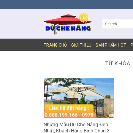
DỊCH
VỤ
SEO
WEB
BIÊN
HÒA
TRANG CHỦ
GIỚI THIỆU
SẢN PHẨM HOT
P
TỪ KHÓA
Những Mẫu Dù Che Nắng Đẹp
Nhất, Khách Hàng Bình Chọn 3