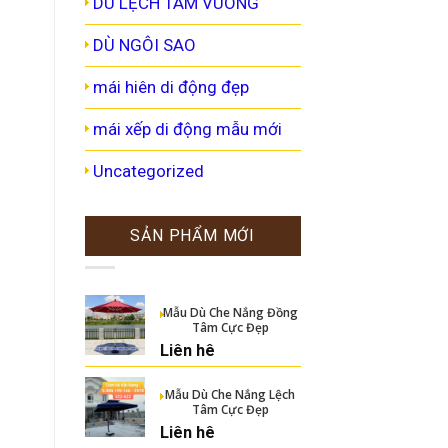
DÙ LỆCH TÂM VUÔNG
DÙ NGÔI SAO
mái hiên di động đẹp
mái xếp di động mẫu mới
Uncategorized
SẢN PHẨM MỚI
Mẫu Dù Che Nắng Đồng
Tâm Cực Đẹp
Liên hê
Mẫu Dù Che Nắng Lệch
Tâm Cực Đẹp
Liên hê