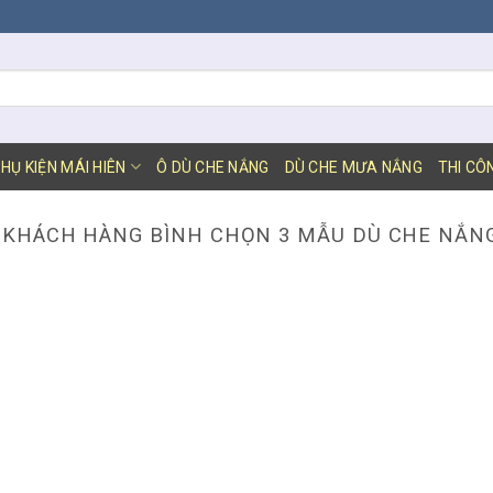
HỤ KIỆN MÁI HIÊN
Ô DÙ CHE NẮNG
DÙ CHE MƯA NẮNG
THI CÔ
:
KHÁCH HÀNG BÌNH CHỌN 3 MẪU DÙ CHE NẮN