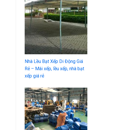
Nhà Lều Bạt Xếp Di Động Giá
Rẻ – Mái xếp, lều xếp, nhà bạt
xếp giá rẻ