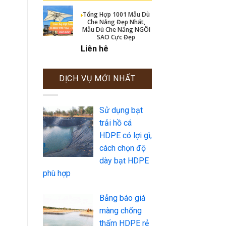
Tổng Hợp 1001 Mẫu Dù
Che Nắng Đẹp Nhất,
Mẫu Dù Che Nắng NGÔI
SAO Cực Đẹp
Liên hê
DỊCH VỤ MỚI NHẤT
Sử dụng bạt
trải hồ cá
HDPE có lợi gì,
cách chọn độ
dày bạt HDPE
phù hợp
Bảng báo giá
màng chống
thấm HDPE rẻ