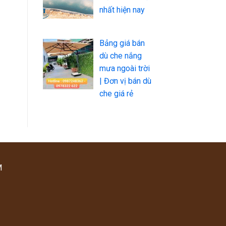
nhất hiện nay
Bảng giá bán
dù che nắng
mưa ngoài trời
| Đơn vị bán dù
che giá rẻ
M