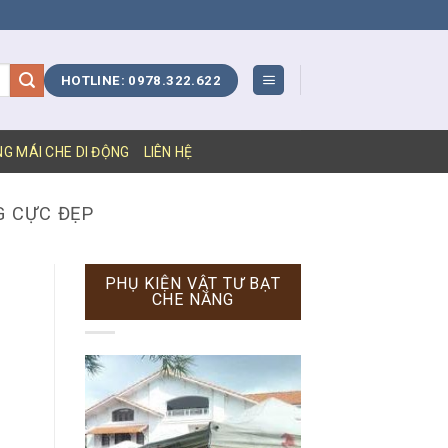
HOTLINE: 0978.322.622
NG MÁI CHE DI ĐỘNG
LIÊN HỆ
G CỰC ĐẸP
PHỤ KIỆN VẬT TƯ BẠT
CHE NẮNG