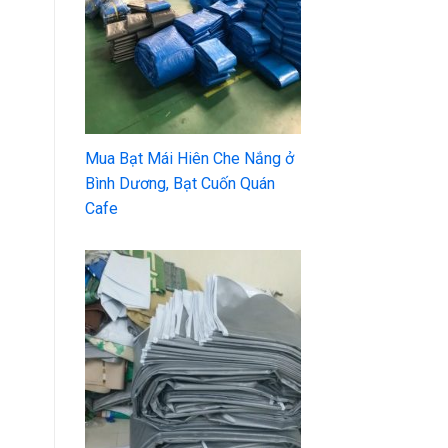
Mua Bạt Mái Hiên Che Nắng ở
Bình Dương, Bạt Cuốn Quán
Cafe