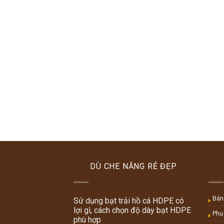
DÙ CHE NẮNG RẺ ĐẸP
Bán
Sử dụng bạt trải hồ cá HDPE có
lợi gì, cách chọn độ dày bạt HDPE
Phụ
phù hợp