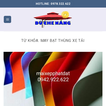
DỊCH
HOTLINE: 0978.322.622
VỤ
SEO
WEB
BIÊN
HÒA
TỪ KHÓA:
MAY BẠT THÙNG XE TẢI