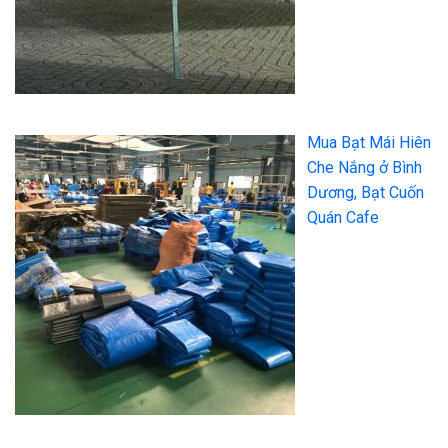
Mua Bạt Mái Hiên
Che Nắng ở Bình
Dương, Bạt Cuốn
Quán Cafe