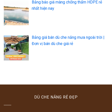
Bảng báo giá màng chống thấm HDPE rẻ
nhất hiện nay
Bảng giá bán dù che nắng mưa ngoài trời |
Đơn vị bán dù che giá rẻ
DÙ CHE NẮNG RẺ ĐẸP