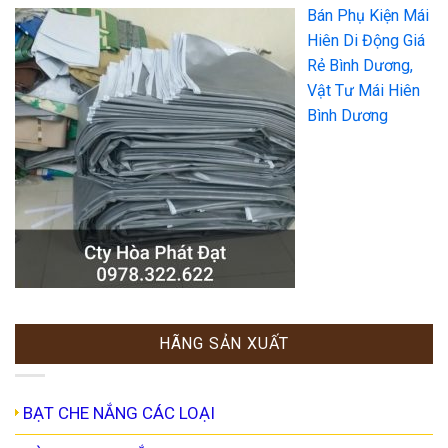
Bán Phụ Kiện Mái
Hiên Di Động Giá
Rẻ Bình Dương,
Vật Tư Mái Hiên
Bình Dương
HÃNG SẢN XUẤT
BẠT CHE NẮNG CÁC LOẠI