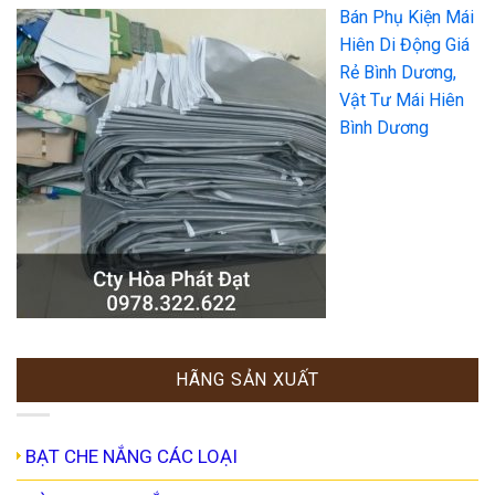
Bán Phụ Kiện Mái
Hiên Di Động Giá
Rẻ Bình Dương,
Vật Tư Mái Hiên
Bình Dương
HÃNG SẢN XUẤT
BẠT CHE NẮNG CÁC LOẠI