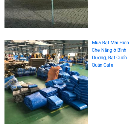
Mua Bạt Mái Hiên
Che Nắng ở Bình
Dương, Bạt Cuốn
Quán Cafe