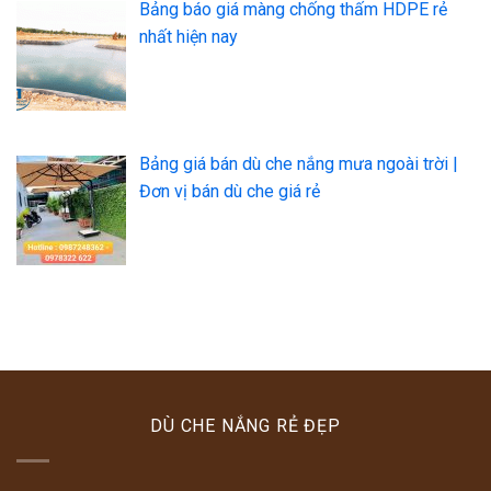
Bảng báo giá màng chống thấm HDPE rẻ
nhất hiện nay
Bảng giá bán dù che nắng mưa ngoài trời |
Đơn vị bán dù che giá rẻ
DÙ CHE NẮNG RẺ ĐẸP