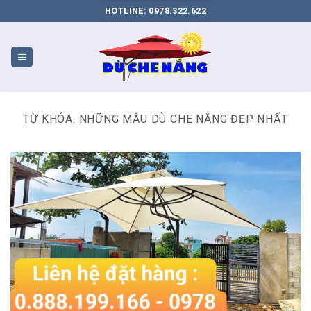
DỊCH
HOTLINE: 0978.322.622
VỤ
SEO
WEB
BIÊN
HÒA
TỪ KHÓA:
NHỮNG MẪU DÙ CHE NẮNG ĐẸP NHẤT