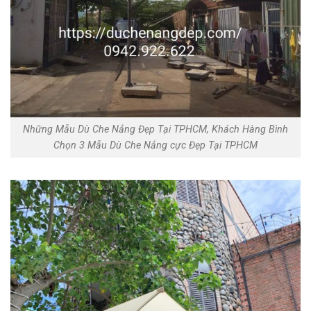
Những Mẫu Dù Che Nắng Đẹp Tại TPHCM, Khách Hàng Bình
Chọn 3 Mẫu Dù Che Nắng cực Đẹp Tại TPHCM