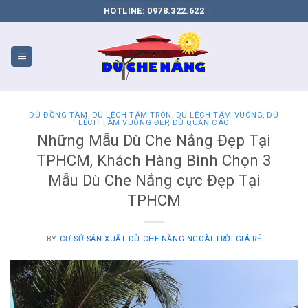
DỊCH
HOTLINE: 0978.322.622
VỤ
SEO
WEB
BIÊN
HÒA
DÙ ĐỒNG TÂM
,
DÙ LỆCH TÂM TRÒN
,
DÙ LỆCH TÂM VUÔNG
,
DÙ
LỆCH TÂM VUÔNG ĐẸP
,
DÙ QUẢN CÁO
Những Mẫu Dù Che Nắng Đẹp Tại
TPHCM, Khách Hàng Bình Chọn 3
Mẫu Dù Che Nắng cực Đẹp Tại
TPHCM
BY
CƠ SỞ SẢN XUẤT DÙ CHE NẮNG NGOÀI TRỜI GIÁ RẺ