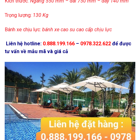
Kích thước:
Ngang 550 mm – dài 750 mm – dày 140 mm
Trọng lượng:
130 Kg
Bánh xe chịu lực:
bánh xe cao su cao cấp chịu lực
Liên hệ hotline:
0.888.199.166
–
0978.322.622
để được
tư vấn về mẫu mã và giá cả