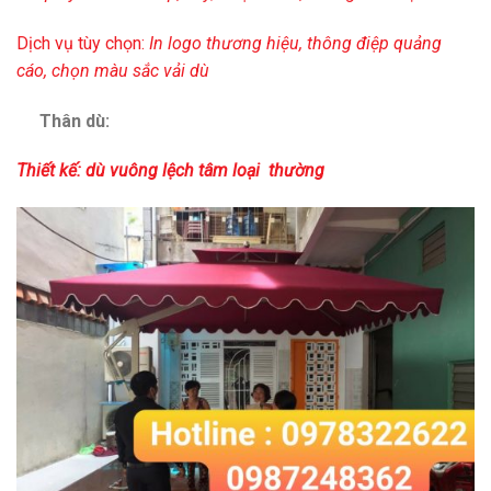
Dịch vụ tùy chọn:
In logo thương hiệu, thông điệp quảng
cáo, chọn màu sắc vải dù
Thân dù:
Thiết kế: dù vuông lệch tâm loại thường