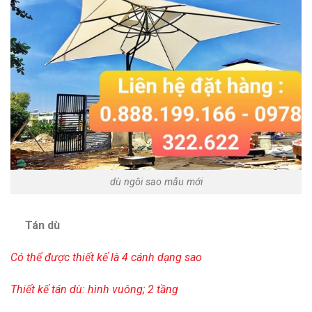
dù ngôi sao mẫu mới
Tán dù
Có thể được thiết kế là 4 cánh dạng sao
Thiết kế tán dù: hình vuông; 2 tầng