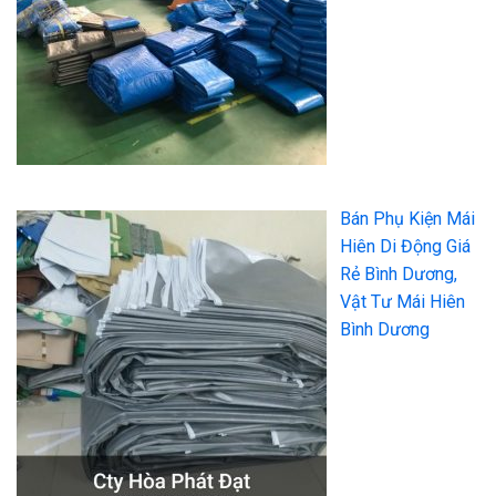
Bán Phụ Kiện Mái
Hiên Di Động Giá
Rẻ Bình Dương,
Vật Tư Mái Hiên
Bình Dương