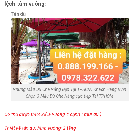
lệch tâm vuông:
Tán dù
Những Mẫu Dù Che Nắng Đẹp Tại TPHCM, Khách Hàng Bình
Chọn 3 Mẫu Dù Che Nắng cực Đẹp Tại TPHCM
Có thể được thiết kế là vuông 4 cạnh ( múi dù )
Thiết kế tán dù: hình vuông; 2 tầng