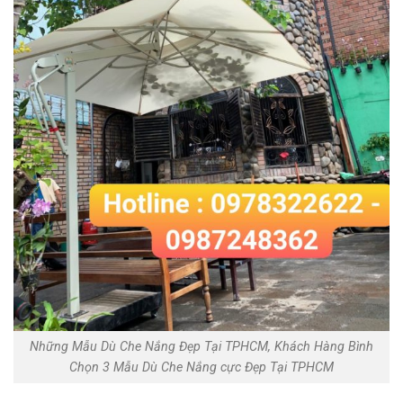
Những Mẫu Dù Che Nắng Đẹp Tại TPHCM, Khách Hàng Bình
Chọn 3 Mẫu Dù Che Nắng cực Đẹp Tại TPHCM