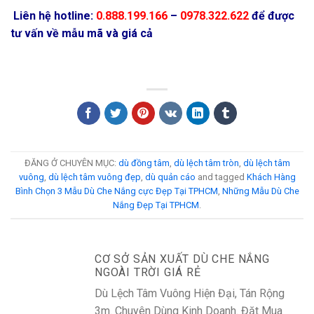
Liên hệ hotline:
0.888.199.166
–
0978.322.622
để được
tư vấn về mẫu mã và giá cả
ĐĂNG Ở CHUYÊN MỤC:
dù đồng tâm
,
dù lệch tâm tròn
,
dù lệch tâm
vuông
,
dù lệch tâm vuông đẹp
,
dù quản cáo
and tagged
Khách Hàng
Bình Chọn 3 Mẫu Dù Che Nắng cực Đẹp Tại TPHCM
,
Những Mẫu Dù Che
Nắng Đẹp Tại TPHCM
.
CƠ SỞ SẢN XUẤT DÙ CHE NẮNG
NGOÀI TRỜI GIÁ RẺ
Dù Lệch Tâm Vuông Hiện Đại, Tán Rộng
3m. Chuyên Dùng Kinh Doanh. Đặt Mua