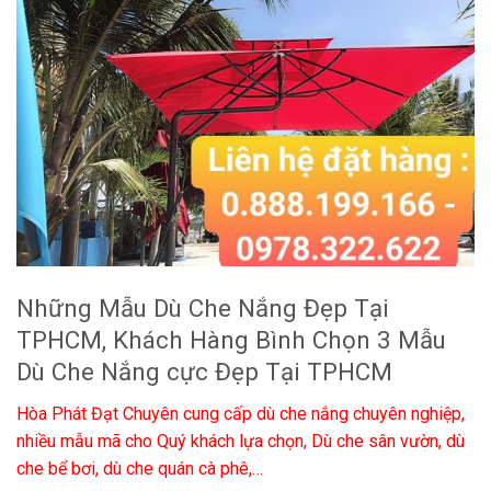
Những Mẫu Dù Che Nắng Đẹp Tại
TPHCM, Khách Hàng Bình Chọn 3 Mẫu
Dù Che Nắng cực Đẹp Tại TPHCM
Hòa Phát Đạt Chuyên cung cấp dù che nắng chuyên nghiệp,
nhiều mẫu mã cho Quý khách lựa chọn, Dù che sân vườn, dù
che bể bơi, dù che quán cà phê,…