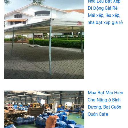
Nhà Lều Bạt Xếp
Di Động Giá Rẻ –
Mái xếp, lều xếp,
nhà bạt xếp giá rẻ
Mua Bạt Mái Hiên
Che Nắng ở Bình
Dương, Bạt Cuốn
Quán Cafe