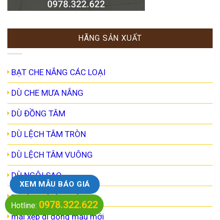
HÃNG SẢN XUẤT
BẠT CHE NẮNG CÁC LOẠI
DÙ CHE MƯA NẮNG
DÙ ĐỒNG TÂM
DÙ LỆCH TÂM TRÒN
DÙ LỆCH TÂM VUÔNG
DÙ NGÔI SAO
XEM MẪU BÁO GIÁ
mái hiên di động đẹp
0978.322.622
Hotline:
mái xếp di động mẫu mới