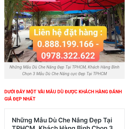
Những Mẫu Dù Che Nắng Đẹp Tại TPHCM, Khách Hàng Bình
Chọn 3 Mẫu Dù Che Nắng cực Đẹp Tại TPHCM
DƯỚI ĐÂY MỘT VÀI MẪU DÙ ĐƯỢC KHÁCH HÀNG ĐÁNH
GIÁ ĐẸP NHẤT