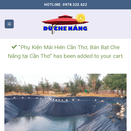
DỊCH
HOTLINE: 0978.322.622
VỤ
SEO
WEB
BIÊN
HÒA
“Phụ Kiện Mái Hiên Cần Thơ, Bán Bạt Che
Nắng tại Cần Thơ” has been added to your cart.