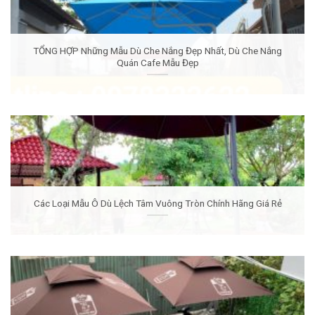
TỔNG HỢP Những Mẫu Dù Che Nắng Đẹp Nhất, Dù Che Nắng
Quán Cafe Mẫu Đẹp
Các Loại Mẫu Ô Dù Lệch Tâm Vuông Tròn Chính Hãng Giá Rẻ