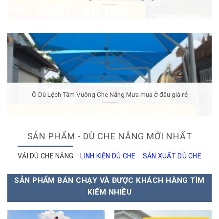
Ô Dù Lệch Tâm Vuông Che Nắng Mưa mua ở đâu giá rẻ
SẢN PHẨM - DÙ CHE NẮNG MỚI NHẤT
VẢI DÙ CHE NẮNG
LINH KIỆN DÙ CHE
SẢN XUẤT DÙ CHE
SẢN PHẨM BÁN CHẠY VÀ ĐƯỢC KHÁCH HÀNG TÌM
KIẾM NHIỀU