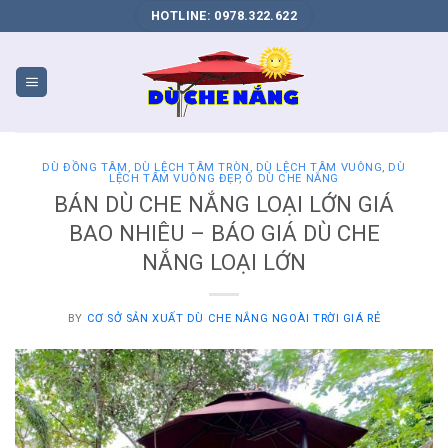
DỊCH
HOTLINE: 0978.322.622
VỤ
SEO
WEB
BIÊN
HÒA
DÙ ĐỒNG TÂM
,
DÙ LỆCH TÂM TRÒN
,
DÙ LỆCH TÂM VUÔNG
,
DÙ
LỆCH TÂM VUÔNG ĐẸP
,
Ô DÙ CHE NẮNG
BÁN DÙ CHE NẮNG LOẠI LỚN GIÁ
BAO NHIÊU – BÁO GIÁ DÙ CHE
NẮNG LOẠI LỚN
BY
CƠ SỞ SẢN XUẤT DÙ CHE NẮNG NGOÀI TRỜI GIÁ RẺ