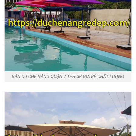
BÁN DÙ CHE NẮNG QUẬN 7 TPHCM GIÁ RẺ CHẤT LƯỢNG