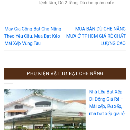
lệch tâm, Dù 2 tầng, Dù che quán cafe.
May Gia Công Bạt Che Nắng
MUA BÁN DÙ CHE NẮNG
Theo Yêu Cầu, Mua Bạt Kéo
MƯA Ở TPHCM GIÁ RẺ CHẤT
Mái Xếp Vũng Tàu
LƯỢNG CAO
PHỤ KIỆN VẬT TƯ BẠT CHE NẮNG
Nhà Lều Bạt Xếp
Di Động Giá Rẻ –
Mái xếp, lều xếp,
nhà bạt xếp giá rẻ