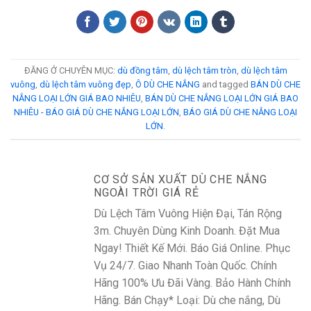
ĐĂNG Ở CHUYÊN MỤC:
dù đồng tâm
,
dù lệch tâm tròn
,
dù lệch tâm
vuông
,
dù lệch tâm vuông đẹp
,
Ô DÙ CHE NẮNG
and tagged
BÁN DÙ CHE
NẮNG LOẠI LỚN GIÁ BAO NHIÊU
,
BÁN DÙ CHE NẮNG LOẠI LỚN GIÁ BAO
NHIÊU - BÁO GIÁ DÙ CHE NẮNG LOẠI LỚN
,
BÁO GIÁ DÙ CHE NẮNG LOẠI
LỚN
.
CƠ SỞ SẢN XUẤT DÙ CHE NẮNG
NGOÀI TRỜI GIÁ RẺ
Dù Lệch Tâm Vuông Hiện Đại, Tán Rộng
3m. Chuyên Dùng Kinh Doanh. Đặt Mua
Ngay! Thiết Kế Mới. Báo Giá Online. Phục
Vụ 24/7. Giao Nhanh Toàn Quốc. Chính
Hãng 100% Ưu Đãi Vàng. Bảo Hành Chính
Hãng. Bán Chạy* Loại: Dù che nắng, Dù