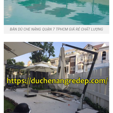
BÁN DÙ CHE NẮNG QUẬN 7 TPHCM GIÁ RẺ CHẤT LƯỢNG