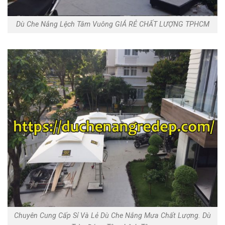
Dù Che Nắng Lệch Tâm Vuông GIÁ RẺ CHẤT LƯỢNG TPHCM
Chuyên Cung Cấp Sỉ Và Lẻ Dù Che Nắng Mưa Chất Lượng. Dù