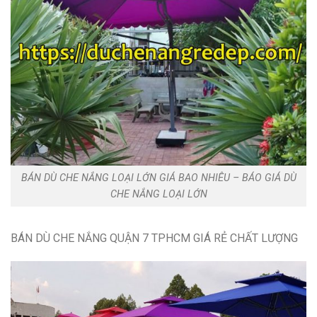
BÁN DÙ CHE NẮNG LOẠI LỚN GIÁ BAO NHIÊU – BÁO GIÁ DÙ
CHE NẮNG LOẠI LỚN
BÁN DÙ CHE NẮNG QUẬN 7 TPHCM GIÁ RẺ CHẤT LƯỢNG