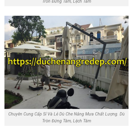
Tròn Đứng Tâm, Lệch Tâm
Chuyên Cung Cấp Sỉ Và Lẻ Dù Che Nắng Mưa Chất Lượng. Dù
Tròn Đứng Tâm, Lệch Tâm