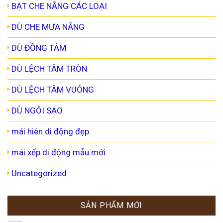
BẠT CHE NẮNG CÁC LOẠI
DÙ CHE MƯA NẮNG
DÙ ĐỒNG TÂM
DÙ LỆCH TÂM TRÒN
DÙ LỆCH TÂM VUÔNG
DÙ NGÔI SAO
mái hiên di động đẹp
mái xếp di động mẫu mới
Uncategorized
SẢN PHẨM MỚI