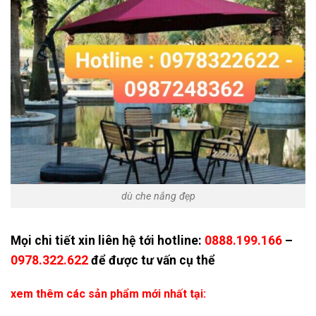
dù che nắng đẹp
Mọi chi tiết xin liên hệ tới hotline:
0888.199.166
–
0978.322.622
để được tư vấn cụ thể
xem thêm các sản phẩm mới nhất tại: