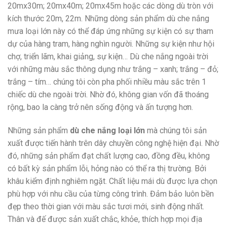
20mx30m; 20mx40m; 20mx45m hoặc các dòng dù tròn với
kích thước 20m, 22m. Những dòng sản phẩm dù che nắng
mưa loại lớn này có thể đáp ứng những sự kiện có sự tham
dự của hàng tram, hàng nghìn người. Những sự kiện như hội
chợ, triển lãm, khai giảng, sự kiện… Dù che nắng ngoài trời
với những màu sắc thông dụng như trắng – xanh; trắng – đỏ;
trắng – tím… chúng tôi còn pha phối nhiều màu sắc trên 1
chiếc dù che ngoài trời. Nhờ đó, không gian vốn đã thoáng
rộng, bao la càng trở nên sống động và ấn tượng hơn.
Những sản phẩm
dù che nắng loại lớn
mà chúng tôi sản
xuất được tiến hành trên dây chuyền công nghệ hiện đại. Nhờ
đó, những sản phẩm đạt chất lượng cao, đồng đều, không
có bất kỳ sản phẩm lỗi, hỏng nào có thể ra thị trường. Bởi
khâu kiểm định nghiêm ngặt. Chất liệu mái dù được lựa chọn
phù hợp với nhu cầu của từng công trình. Đảm bảo luôn bền
đẹp theo thời gian với màu sắc tươi mới, sinh động nhất.
Thân và đế được sản xuất chắc, khỏe, thích hợp mọi địa