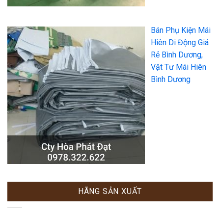
Bán Phụ Kiện Mái
Hiên Di Động Giá
Rẻ Bình Dương,
Vật Tư Mái Hiên
Bình Dương
HÃNG SẢN XUẤT