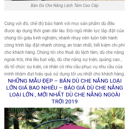
Bán Dù Che Nắng Lệch Tâm Cao Cấp
Cùng với đó, chế độ bảo hành với mọi sản phẩm dù đều
được áp dụng thời gian dài lâu. Đội ngũ nhân lực lắp đặt của
chúng tôi giàu kinh nghiệm, nhanh nhạy nên luôn tiến hành
công trình lắp đặt nhanh chóng, an toàn nhất, tiết kiệm chi phí
cho khách hàng. Chúng tôi cho thuê dù lệch tâm, dù che nắng
ngoài trời, nhà lều bạt xếp, dù che nắng sự kiện, quảng cao ,
dù tổ chức sự kiện, cá nhân có nhu cầu phục vụ nhu cầu của
mình nhằm đạt hiệu quả sử dụng tối ưu nhất cho khách hàng.
NHỮNG MẪU ĐẸP – BÁN DÙ CHE NẮNG LOẠI
LỚN GIÁ BAO NHIÊU – BÁO GIÁ DÙ CHE NẮNG
LOẠI LỚN , MỚI NHẤT DÙ CHE NẮNG NGOÀI
TRỜI 2019