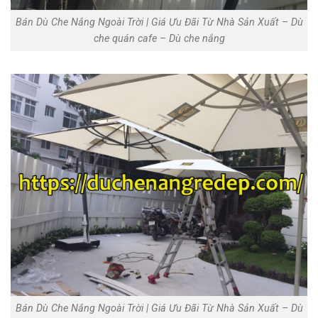
Bán Dù Che Nắng Ngoài Trời | Giá Ưu Đãi Từ Nhà Sản Xuất‎ – Dù
che quán cafe – Dù che nắng
Bán Dù Che Nắng Ngoài Trời | Giá Ưu Đãi Từ Nhà Sản Xuất‎ – Dù