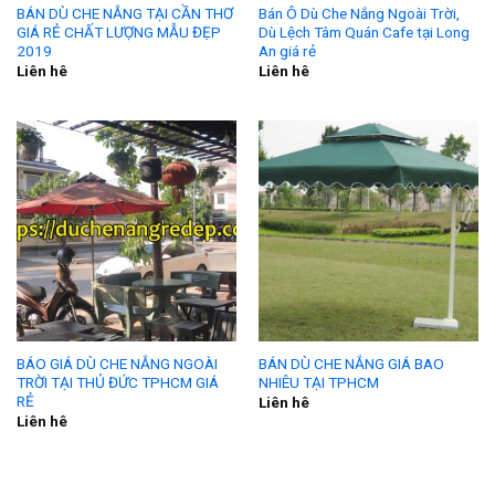
BÁN DÙ CHE NẮNG TẠI CẦN THƠ
Bán Ô Dù Che Nắng Ngoài Trời,
GIÁ RẺ CHẤT LƯỢNG MẪU ĐẸP
Dù Lệch Tâm Quán Cafe tại Long
2019
An giá rẻ
Liên hê
Liên hê
BÁO GIÁ DÙ CHE NẮNG NGOÀI
BÁN DÙ CHE NẮNG GIÁ BAO
TRỜI TẠI THỦ ĐỨC TPHCM GIÁ
NHIÊU TẠI TPHCM
RẺ
Liên hê
Liên hê