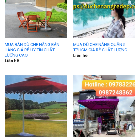
MUA BÁN DÙ CHE NẮNG BÁN
MUA DÙ CHE NẮNG QUẬN 5
HÀNG GIÁ RẺ UY TÍN CHẤT
TPHCM GIÁ RẺ CHẤT LƯỢNG
LƯỢNG CAO
Liên hê
Liên hê