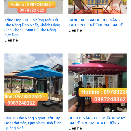
Tổng Hợp 1001 Những Mẫu Dù
BẢNG BÁO GIÁ DÙ CHE NẮNG
Che Nắng Đẹp Nhất, Khách Hàng
TẠI BIÊN HÒA ĐỒNG NAI GIÁ RẺ
Bình Chọn 3 Mẫu Dù Che Nắng
Liên hê
cực Đẹp
Liên hê
Bán Dù Che Nắng Ngoài Trời Tuy
DÙ CHE NẮNG CHE MƯA XE MÁY
Hòa Phú Yên, Quy Nhơn Bình Định
GIÁ RẺ TPHCM CHẤT LƯỢNG
Quãng Ngãi
Liên hê