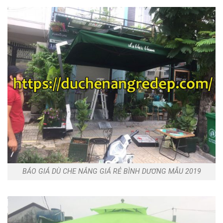
BÁO GIÁ DÙ CHE NẮNG GIÁ RẺ BÌNH DƯƠNG MẪU 2019