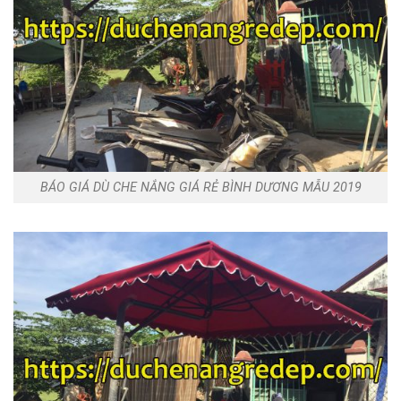
BÁO GIÁ DÙ CHE NẮNG GIÁ RẺ BÌNH DƯƠNG MẪU 2019