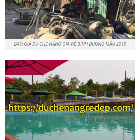
BÁO GIÁ DÙ CHE NẮNG GIÁ RẺ BÌNH DƯƠNG MẪU 2019