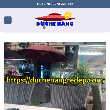
DỊCH
HOTLINE: 0978.322.622
VỤ
SEO
WEB
BIÊN
HÒA