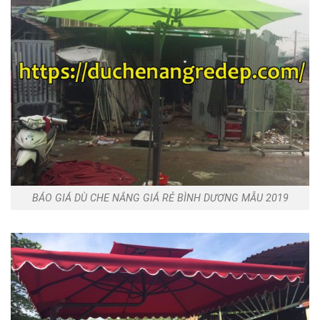
BÁO GIÁ DÙ CHE NẮNG GIÁ RẺ BÌNH DƯƠNG MẪU 2019