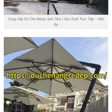
Cung Cấp Dù Che Nắng Lệch Tâm | Sản Xuất Trực Tiếp – Bán
Rẻ‎