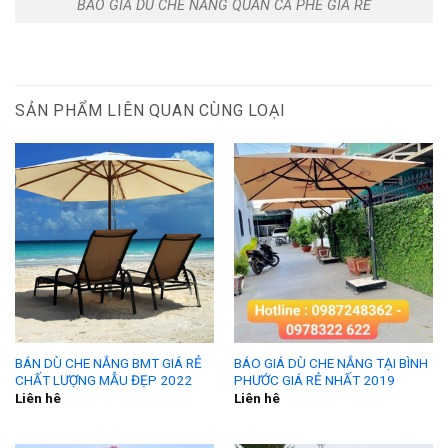
BÁO GIÁ DÙ CHE NẮNG QUÁN CÀ PHÊ GIÁ RẺ
SẢN PHẨM LIÊN QUAN CÙNG LOẠI
BÁN DÙ CHE NẮNG BMT GIÁ RẺ
BÁO GIÁ DÙ CHE NẮNG TẠI BÌNH
CHẤT LƯỢNG MẪU ĐẸP 2022
PHƯỚC GIÁ RẺ NHẤT 2019
Liên hê
Liên hê