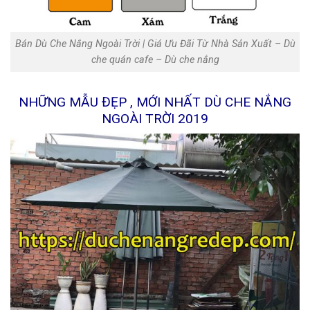
Bán Dù Che Nắng Ngoài Trời | Giá Ưu Đãi Từ Nhà Sản Xuất‎ – Dù
che quán cafe – Dù che nắng
NHỮNG MẪU ĐẸP , MỚI NHẤT DÙ CHE NẮNG
NGOÀI TRỜI 2019