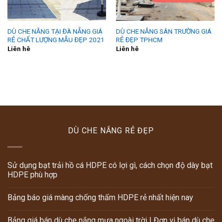
DÙ CHE NẮNG TẠI ĐÀ NẴNG GIÁ
DÙ CHE NẮNG SÂN TRƯỜNG GIÁ
RẺ CHẤT LƯỢNG MẪU ĐẸP 2021
RẺ ĐẸP TPHCM
Liên hê
Liên hê
DÙ CHE NẮNG RẺ ĐẸP
Sử dụng bạt trải hồ cá HDPE có lợi gì, cách chọn độ dày bạt
HDPE phù hợp
Bảng báo giá màng chống thấm HDPE rẻ nhất hiện nay
Bảng giá bán dù che nắng mưa ngoài trời | Đơn vị bán dù che