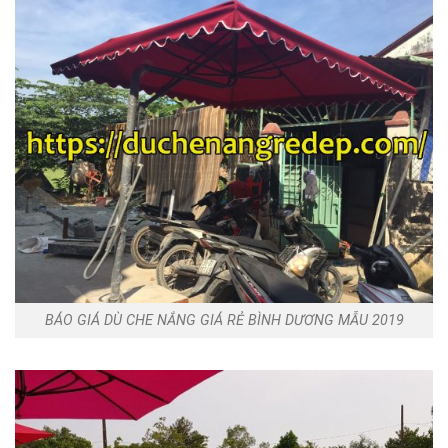
BÁO GIÁ DÙ CHE NẮNG GIÁ RẺ BÌNH DƯƠNG MẪU 2019