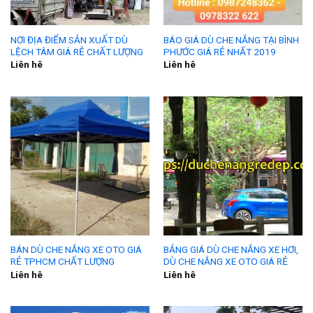
NƠI ĐỊA ĐIỂM SẢN XUẤT DÙ
BÁO GIÁ DÙ CHE NẮNG TẠI BÌNH
LỆCH TÂM GIÁ RẺ CHẤT LƯỢNG
PHƯỚC GIÁ RẺ NHẤT 2019
Liên hê
Liên hê
BÁN DÙ CHE NẮNG XE OTO GIÁ
BẢNG GIÁ DÙ CHE NẮNG XE HƠI,
RẺ TPHCM CHẤT LƯỢNG
DÙ CHE NẮNG XE OTO GIÁ RẺ
Liên hê
Liên hê