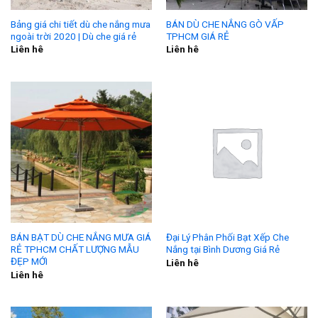
Bảng giá chi tiết dù che nắng mưa
BÁN DÙ CHE NẮNG GÒ VẤP
ngoài trời 2020 | Dù che giá rẻ
TPHCM GIÁ RẺ
Liên hê
Liên hê
BÁN BẠT DÙ CHE NẮNG MƯA GIÁ
Đại Lý Phân Phối Bạt Xếp Che
RẺ TPHCM CHẤT LƯỢNG MẪU
Nắng tại Bình Dương Giá Rẻ
ĐẸP MỚI
Liên hê
Liên hê