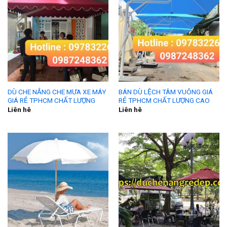
DÙ CHE NẮNG CHE MƯA XE MÁY
BÁN DÙ LỆCH TÂM VUÔNG GIÁ
GIÁ RẺ TPHCM CHẤT LƯỢNG
RẺ TPHCM CHẤT LƯỢNG CAO
Liên hê
Liên hê