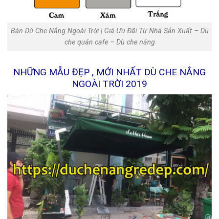
Bán Dù Che Nắng Ngoài Trời | Giá Ưu Đãi Từ Nhà Sản Xuất‎ – Dù
che quán cafe – Dù che nắng
NHỮNG MẪU ĐẸP , MỚI NHẤT DÙ CHE NẮNG
NGOÀI TRỜI 2019