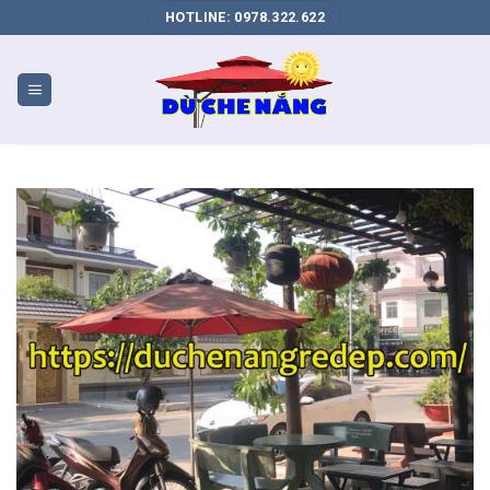
DỊCH
HOTLINE: 0978.322.622
VỤ
SEO
WEB
BIÊN
HÒA