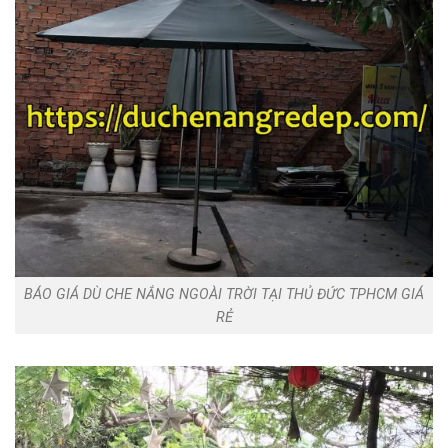
BÁO GIÁ DÙ CHE NẮNG NGOÀI TRỜI TẠI THỦ ĐỨC TPHCM GIÁ
RẺ