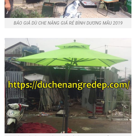
BÁO GIÁ DÙ CHE NẮNG GIÁ RẺ BÌNH DƯƠNG MẪU 2019