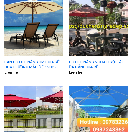
BÁN DÙ CHE NẮNG BMT GIÁ RẺ
DÙ CHE NẮNG NGOÀI TRỜI TẠI
CHẤT LƯỢNG MẪU ĐẸP 2022
ĐÀ NẴNG GIÁ RẺ
Liên hê
Liên hê