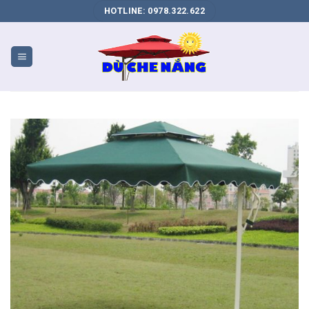
DỊCH
HOTLINE: 0978.322.622
VỤ
SEO
WEB
BIÊN
HÒA