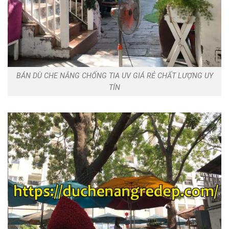
BÁN DÙ CHE NẮNG CHỐNG TIA UV GIÁ RẺ CHẤT LƯỢNG UY
TÍN