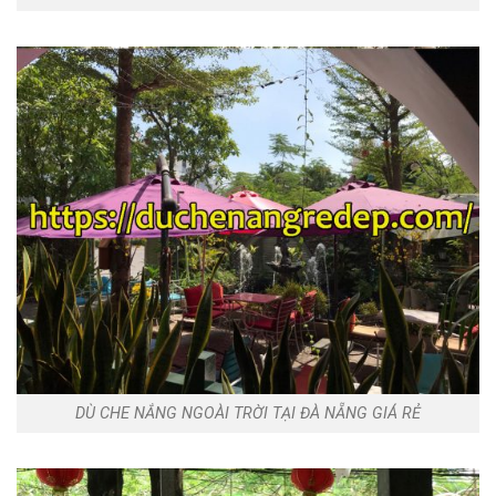
DÙ CHE NẮNG NGOÀI TRỜI TẠI ĐÀ NẴNG GIÁ RẺ