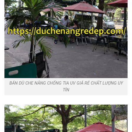
BÁN DÙ CHE NẮNG CHỐNG TIA UV GIÁ RẺ CHẤT LƯỢNG UY
TÍN