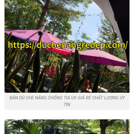
BÁN DÙ CHE NẮNG CHỐNG TIA UV GIÁ RẺ CHẤT LƯỢNG UY
TÍN