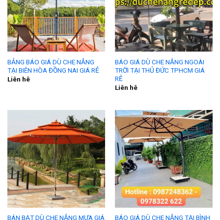
BẢNG BÁO GIÁ DÙ CHE NẮNG
BÁO GIÁ DÙ CHE NẮNG NGOÀI
TẠI BIÊN HÒA ĐỒNG NAI GIÁ RẺ
TRỜI TẠI THỦ ĐỨC TPHCM GIÁ
RẺ
Liên hê
Liên hê
BÁN BẠT DÙ CHE NẮNG MƯA GIÁ
BÁO GIÁ DÙ CHE NẮNG TẠI BÌNH