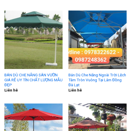
BÁN DÙ CHE NẮNG SÂN VƯỜN
Bán Dù Che Nắng Ngoài Trời Lệch
GIÁ RẺ UY TÍN CHẤT LƯỢNG MẪU
Tâm Tròn Vuông Tại Lâm Đồng
ĐẸP
Đà Lạt
Liên hê
Liên hê