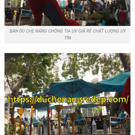
BÁN DÙ CHE NẮNG CHỐNG TIA UV GIÁ RẺ CHẤT LƯỢNG UY
TÍN