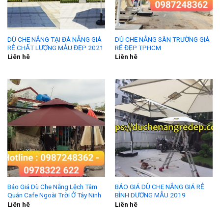
DÙ CHE NẮNG TẠI ĐÀ NẴNG GIÁ
DÙ CHE NẮNG SÂN TRƯỜNG GIÁ
RẺ CHẤT LƯỢNG MẪU ĐẸP 2021
RẺ ĐẸP TPHCM
Liên hê
Liên hê
Báo Giá Dù Che Nắng Lệch Tâm
BÁO GIÁ DÙ CHE NẮNG GIÁ RẺ
Quán Cafe Ngoài Trời Ở Tây Ninh
BÌNH DƯƠNG MẪU 2019
Liên hê
Liên hê