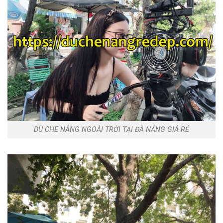
DÙ CHE NẮNG NGOÀI TRỜI TẠI ĐÀ NẴNG GIÁ RẺ