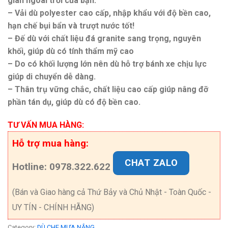
gian ngoài trời của bạn.
– Vải dù polyester cao cấp, nhập khẩu với độ bền cao,
hạn chế bụi bẩn và trượt nước tốt!
– Đế dù với chất liệu đá granite sang trọng, nguyên
khối, giúp dù có tính thẩm mỹ cao
– Do có khối lượng lớn nên dù hỗ trợ bánh xe chịu lực
giúp di chuyển dễ dàng.
– Thân trụ vững chắc, chất liệu cao cấp giúp nâng đỡ
phần tán dụ, giúp dù có độ bền cao.
TƯ VẤN MUA HÀNG:
Hỗ trợ mua hàng:
CHAT ZALO
Hotline: 0978.322.622
(Bán và Giao hàng cả Thứ Bảy và Chủ Nhật - Toàn Quốc -
UY TÍN - CHÍNH HÃNG)
Category:
DÙ CHE MƯA NẮNG