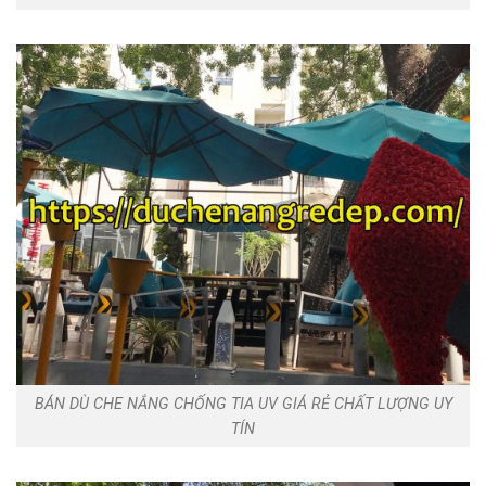
BÁN DÙ CHE NẮNG CHỐNG TIA UV GIÁ RẺ CHẤT LƯỢNG UY
TÍN