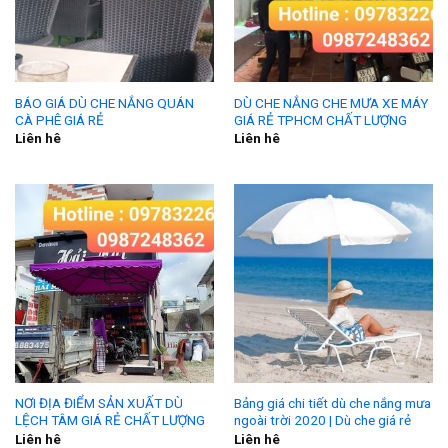
BÁO GIÁ DÙ CHE NẮNG QUÁN
DÙ CHE NẮNG CHE MƯA XE MÁY
CÀ PHÊ GIÁ RẺ
GIÁ RẺ TPHCM CHẤT LƯỢNG
Liên hê
Liên hê
NƠI ĐỊA ĐIỂM SẢN XUẤT DÙ
Bảng giá chi tiết dù che nắng mưa
LỆCH TÂM GIÁ RẺ CHẤT LƯỢNG
ngoài trời 2020 | Dù che giá rẻ
Liên hê
Liên hê