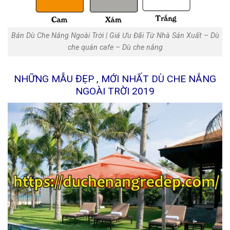
Bán Dù Che Nắng Ngoài Trời | Giá Ưu Đãi Từ Nhà Sản Xuất‎ – Dù
che quán cafe – Dù che nắng
NHỮNG MẪU ĐẸP , MỚI NHẤT DÙ CHE NẮNG
NGOÀI TRỜI 2019