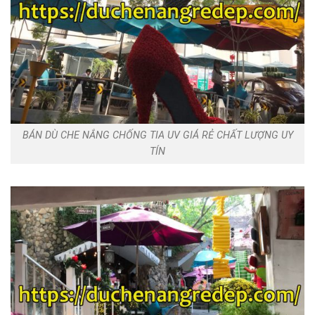
BÁN DÙ CHE NẮNG CHỐNG TIA UV GIÁ RẺ CHẤT LƯỢNG UY
TÍN