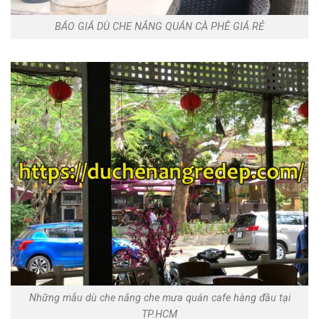
BÁO GIÁ DÙ CHE NẮNG QUÁN CÀ PHÊ GIÁ RẺ
Những mẫu dù che nắng che mưa quán cafe hàng đầu tại
TP.HCM