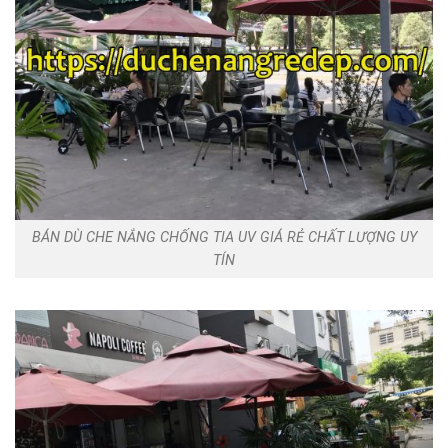
BÁN DÙ CHE NẮNG CHỐNG TIA UV GIÁ RẺ CHẤT LƯỢNG UY
TÍN