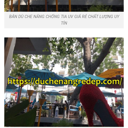
BÁN DÙ CHE NẮNG CHỐNG TIA UV GIÁ RẺ CHẤT LƯỢNG UY
TÍN