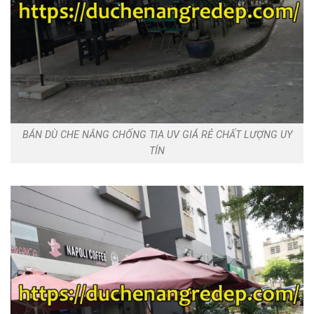
BÁN DÙ CHE NẮNG CHỐNG TIA UV GIÁ RẺ CHẤT LƯỢNG UY
TÍN