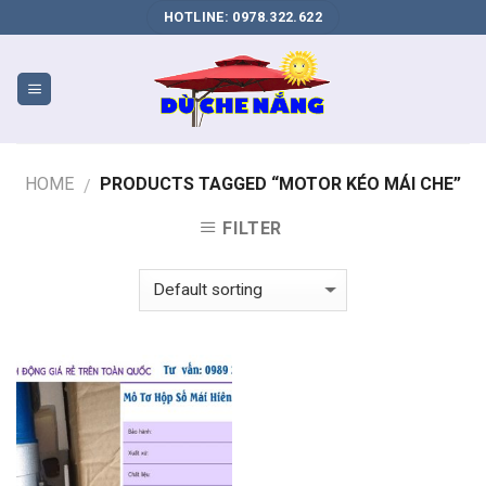
DỊCH
HOTLINE: 0978.322.622
VỤ
SEO
WEB
BIÊN
HÒA
HOME
PRODUCTS TAGGED “MOTOR KÉO MÁI CHE”
/
FILTER